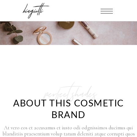
perfect shades
ABOUT THIS COSMETIC
BRAND
At vero eos et accusamus et iusto odi odgnissimos ducimus qui
blanditiis praesentium volup tatum deleniti atque corrupti quos