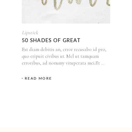
Lipstick
50 SHADES OF GREAT
Est diam debitis an, error recusabo id pro,
quo eripuit civibus ut. Mel ut tamquam
erroribus, ad nonumy vituperata mei.Et
READ MORE