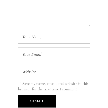
Save my name, email, and website in this
browser for the next time I comment.
SUBMIT