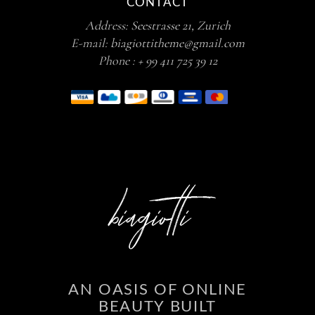
CONTACT
Address:
Seestrasse 21, Zurich
E-mail:
biagiottitheme@gmail.com
Phone :
+ 99 411 725 39 12
AN OASIS OF ONLINE
BEAUTY BUILT