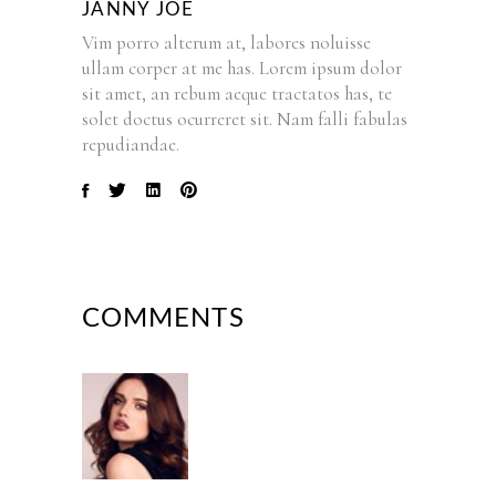
JANNY JOE
Vim porro alterum at, labores noluisse
ullam corper at me has. Lorem ipsum dolor
sit amet, an rebum aeque tractatos has, te
solet doctus ocurreret sit. Nam falli fabulas
repudiandae.
COMMENTS