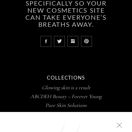
SPECIFICALLY SO YOUR
NEW COSMETICS SITE
CAN TAKE EVERYONE’S
BREATHS AWAY.
COLLECTIONS
Glowing skin is a result
ABCDEH Beauty – Forever Young
Pure Skin Solutions