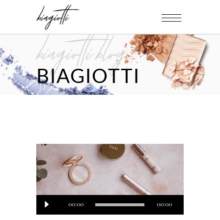
myhouseoffurniture.com
slot online
link slot gacor
link slot gacor
link slot
link slot gacor
link gacor
situs togel
jacktoto
situs togel
situs slot
situs slot
jacktoto
jacktoto
jacktoto
situs slot
slot resmi
situs slot
jacktoto
situs togel
jacktoto
toto togel
toto togel
toto togel
toto togel
slot gacor
toto togel
slot gacor
slot gacor
biagiotti blog
BIAGIOTTI
Audio
00:00
00:00
Player