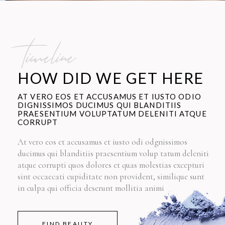
timeline
HOW DID WE GET HERE
AT VERO EOS ET ACCUSAMUS ET IUSTO ODIO
DIGNISSIMOS DUCIMUS QUI BLANDITIIS
PRAESENTIUM VOLUPTATUM DELENITI ATQUE
CORRUPT
At vero eos et accusamus et iusto odi odgnissimos
ducimus qui blanditiis praesentium volup tatum deleniti
atque corrupti quos dolores et quas molestias excepturi
sint occaecati cupiditate non provident, similique sunt
in culpa qui officia deserunt mollitia animi
FIND BEAUTY