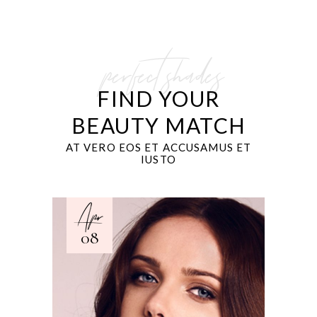
perfect shades
FIND YOUR
BEAUTY MATCH
AT VERO EOS ET ACCUSAMUS ET
IUSTO
Apr
08