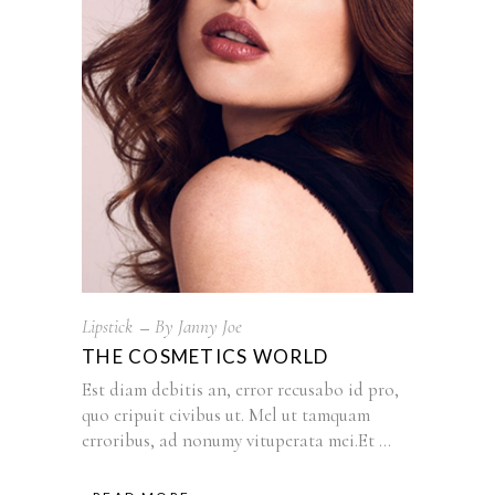
Lipstick
By
Janny Joe
THE COSMETICS WORLD
Est diam debitis an, error recusabo id pro,
quo eripuit civibus ut. Mel ut tamquam
erroribus, ad nonumy vituperata mei.Et