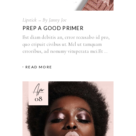
Lipstick
By
Janny Joe
PREP A GOOD PRIMER
Est diam debitis an, error recusabo id pro,
quo eripuit civibus ut. Mel ut tamquam
erroribus, ad nonumy vituperata mei.Et
READ MORE
Apr
08