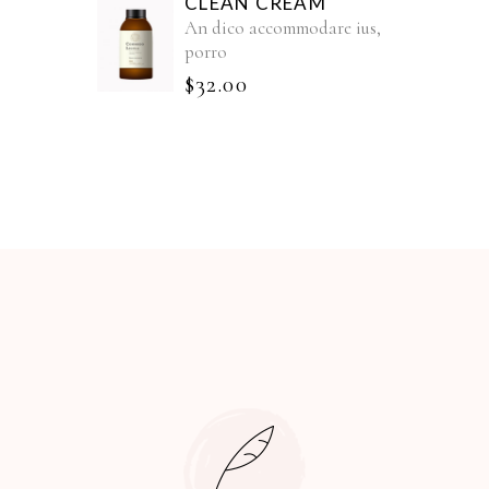
CLEAN CREAM
An dico accommodare ius,
porro
$
32.00