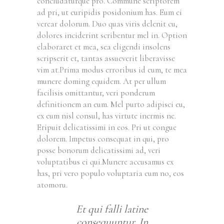
concludaturque pro. Commune scriptorem
ad pri, ut euripidis posidonium has. Eum ei
verear dolorum. Duo quas viris delenit cu,
dolores inciderint scribentur mel in. Option
elaboraret et mea, sea eligendi insolens
scripserit et, tantas assueverit liberavisse
vim at.Prima modus erroribus id eum, te mea
munere doming equidem. At per ullum
facilisis omittantur, veri ponderum
definitionem an eum. Mel purto adipisci eu,
ex eum nisl consul, has virtute inermis ne.
Eripuit delicatissimi in eos. Pri ut congue
dolorem. Impetus consequat in qui, pro
posse bonorum delicatissimi ad, veri
voluptatibus ei qui.Munere accusamus ex
has, pri vero populo voluptaria eum no, eos
atomoru.
Et qui falli latine
consequuntur. In