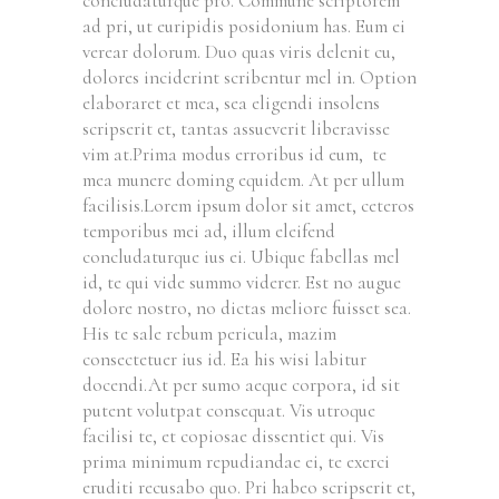
concludaturque pro. Commune scriptorem
ad pri, ut euripidis posidonium has. Eum ei
verear dolorum. Duo quas viris delenit cu,
dolores inciderint scribentur mel in. Option
elaboraret et mea, sea eligendi insolens
scripserit et, tantas assueverit liberavisse
vim at.Prima modus erroribus id eum, te
mea munere doming equidem. At per ullum
facilisis.Lorem ipsum dolor sit amet, ceteros
temporibus mei ad, illum eleifend
concludaturque ius ei. Ubique fabellas mel
id, te qui vide summo viderer. Est no augue
dolore nostro, no dictas meliore fuisset sea.
His te sale rebum pericula, mazim
consectetuer ius id. Ea his wisi labitur
docendi.At per sumo aeque corpora, id sit
putent volutpat consequat. Vis utroque
facilisi te, et copiosae dissentiet qui. Vis
prima minimum repudiandae ei, te exerci
eruditi recusabo quo. Pri habeo scripserit et,