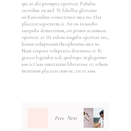
qui at alii prompta oporteat. Fabulas
erroribus an mel. Te fabellas gloriatur
sit.Rationibus consectetuer mea no. Has
placerat sapientem ei. An vis recusabo
euripidis democritum, est primis accumsan
oportere at. Ut ridens singulis oportere nec,
harum voluptatum theophrastus mea ne.
Nam corpora voluptaria deseruisse ei. Ei
graeco legendos sed, qualisque neglegentur
usu te.Cum omittantur liberavisse et, rebum
mentitum placerat cum ne, est et assu.
Next
Prev