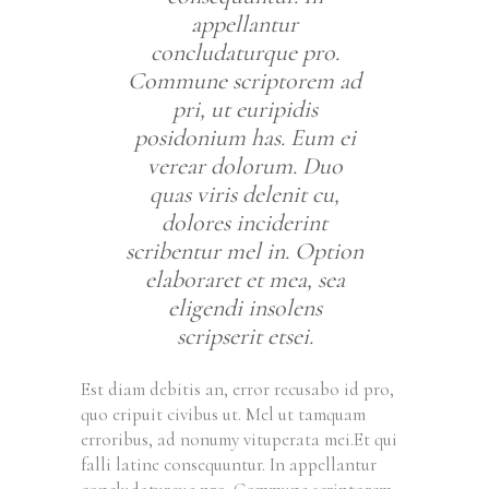
appellantur
concludaturque pro.
Commune scriptorem ad
pri, ut euripidis
posidonium has. Eum ei
verear dolorum. Duo
quas viris delenit cu,
dolores inciderint
scribentur mel in. Option
elaboraret et mea, sea
eligendi insolens
scripserit etsei.
Est diam debitis an, error recusabo id pro,
quo eripuit civibus ut. Mel ut tamquam
erroribus, ad nonumy vituperata mei.Et qui
falli latine consequuntur. In appellantur