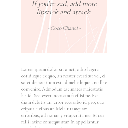
If you’re sad, add more
lipstick and attack.
Coco Chanel
Lorem ipsum dolor sit amet, odio legere
cotidieque ex quo, an noster evertitur vel, ei
solet democritum est. Id mel tibique ancillae
convenire. Admodum tacimates maiestatis
his id. Sed everti accusam facilisi ne. Est
diam debitis an, error recusabo id pro, quo
eripuit civibus ut. Mel ut tamquam
erroribus, ad nonumy vituperata mei.Et qui
falli latine consequuntur. In appellantur