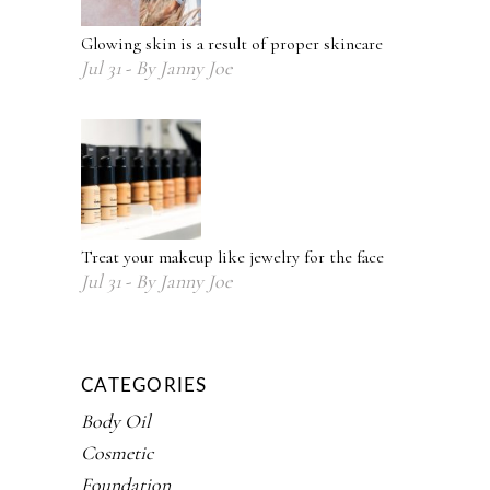
Glowing skin is a result of proper skincare
Jul
31
By
Janny Joe
Treat your makeup like jewelry for the face
Jul
31
By
Janny Joe
CATEGORIES
Body Oil
Cosmetic
Foundation