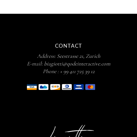
CONTACT
Address:
Seestrasse 21, Zurich
E-mail:
biagiotti@qodeinteractive.com
Phone :
+ 99 411 725 39 12