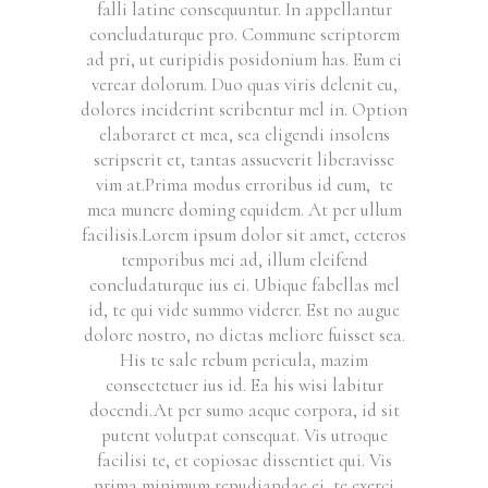
falli latine consequuntur. In appellantur
concludaturque pro. Commune scriptorem
ad pri, ut euripidis posidonium has. Eum ei
verear dolorum. Duo quas viris delenit cu,
dolores inciderint scribentur mel in. Option
elaboraret et mea, sea eligendi insolens
scripserit et, tantas assueverit liberavisse
vim at.Prima modus erroribus id eum, te
mea munere doming equidem. At per ullum
facilisis.
Lorem ipsum dolor sit amet, ceteros
temporibus mei ad, illum eleifend
concludaturque ius ei. Ubique fabellas mel
id, te qui vide summo viderer. Est no augue
dolore nostro, no dictas meliore fuisset sea.
His te sale rebum pericula, mazim
consectetuer ius id. Ea his wisi labitur
docendi.At per sumo aeque corpora, id sit
putent volutpat consequat. Vis utroque
facilisi te, et copiosae dissentiet qui. Vis
prima minimum repudiandae ei, te exerci