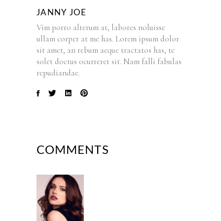
JANNY JOE
Vim porro alterum at, labores noluisse
ullam corper at me has. Lorem ipsum dolor
sit amet, an rebum aeque tractatos has, te
solet doctus ocurreret sit. Nam falli fabulas
repudiandae.
COMMENTS