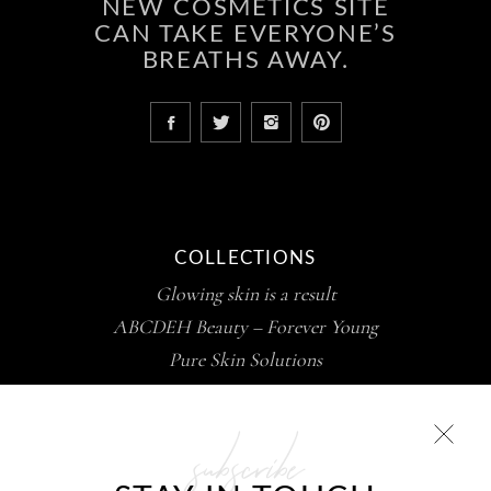
NEW COSMETICS SITE
CAN TAKE EVERYONE’S
BREATHS AWAY.
COLLECTIONS
Glowing skin is a result
ABCDEH Beauty – Forever Young
Pure Skin Solutions
subscribe