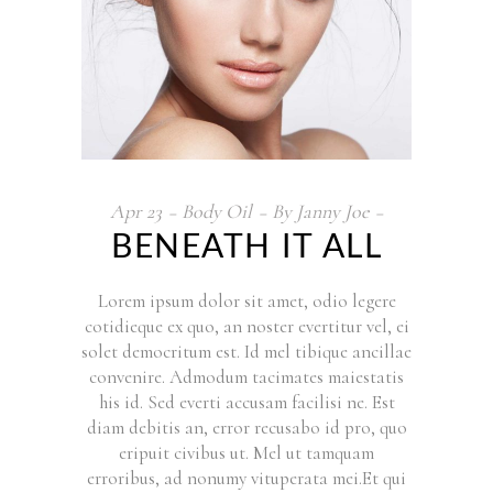
Apr
23
Body Oil
By
Janny Joe
BENEATH IT ALL
Lorem ipsum dolor sit amet, odio legere
cotidieque ex quo, an noster evertitur vel, ei
solet democritum est. Id mel tibique ancillae
convenire. Admodum tacimates maiestatis
his id. Sed everti accusam facilisi ne. Est
diam debitis an, error recusabo id pro, quo
eripuit civibus ut. Mel ut tamquam
erroribus, ad nonumy vituperata mei.Et qui