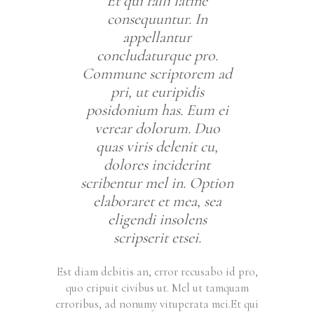
Et qui falli latine
consequuntur. In
appellantur
concludaturque pro.
Commune scriptorem ad
pri, ut euripidis
posidonium has. Eum ei
verear dolorum. Duo
quas viris delenit cu,
dolores inciderint
scribentur mel in. Option
elaboraret et mea, sea
eligendi insolens
scripserit etsei.
Est diam debitis an, error recusabo id pro,
quo eripuit civibus ut. Mel ut tamquam
erroribus, ad nonumy vituperata mei.Et qui