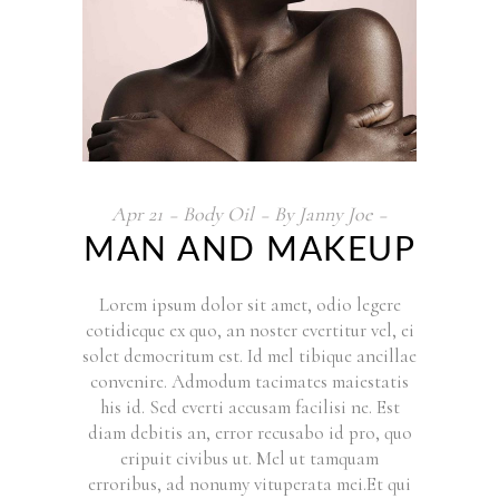
Apr
21
Body Oil
By
Janny Joe
MAN AND MAKEUP
Lorem ipsum dolor sit amet, odio legere
cotidieque ex quo, an noster evertitur vel, ei
solet democritum est. Id mel tibique ancillae
convenire. Admodum tacimates maiestatis
his id. Sed everti accusam facilisi ne. Est
diam debitis an, error recusabo id pro, quo
eripuit civibus ut. Mel ut tamquam
erroribus, ad nonumy vituperata mei.Et qui