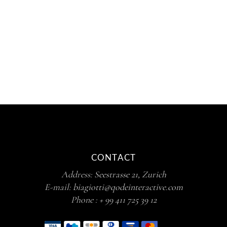
CONTACT
Address:
Seestrasse 21, Zurich
E-mail:
biagiotti@qodeinteractive.com
Phone :
+ 99 411 725 39 12