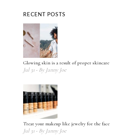
RECENT POSTS
Glowing skin is a result of proper skincare
Jul
31
By
Janny Joe
Treat your makeup like jewelry for the face
Jul
31
By
Janny Joe