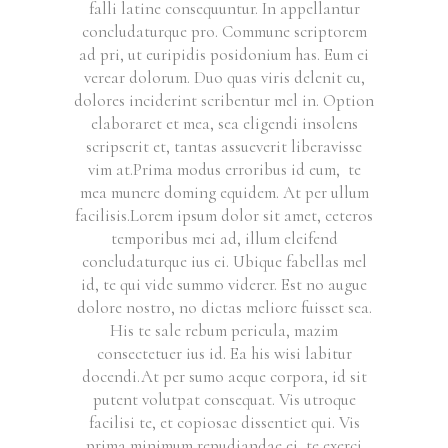
falli latine consequuntur. In appellantur
concludaturque pro. Commune scriptorem
ad pri, ut euripidis posidonium has. Eum ei
verear dolorum. Duo quas viris delenit cu,
dolores inciderint scribentur mel in. Option
elaboraret et mea, sea eligendi insolens
scripserit et, tantas assueverit liberavisse
vim at.Prima modus erroribus id eum, te
mea munere doming equidem. At per ullum
facilisis.Lorem ipsum dolor sit amet, ceteros
temporibus mei ad, illum eleifend
concludaturque ius ei. Ubique fabellas mel
id, te qui vide summo viderer. Est no augue
dolore nostro, no dictas meliore fuisset sea.
His te sale rebum pericula, mazim
consectetuer ius id. Ea his wisi labitur
docendi.At per sumo aeque corpora, id sit
putent volutpat consequat. Vis utroque
facilisi te, et copiosae dissentiet qui. Vis
prima minimum repudiandae ei, te exerci