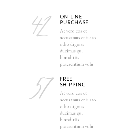
ON-LINE
PURCHASE
At vero eos et
accusamus et iusto
odio digniss
ducimus qui
blanditiis
praesentium volu
FREE
SHIPPING
At vero eos et
accusamus et iusto
odio digniss
ducimus qui
blanditiis
praesentium volu