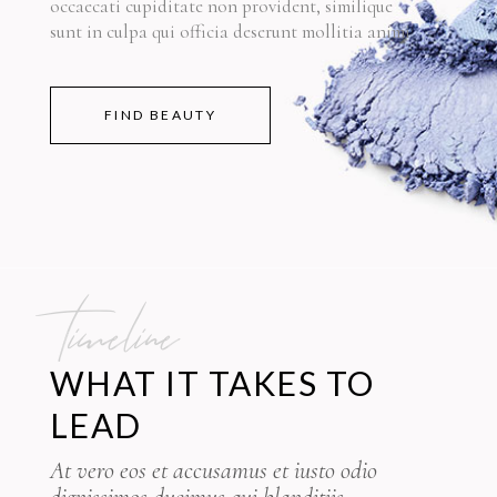
occaecati cupiditate non provident, similique
sunt in culpa qui officia deserunt mollitia animi
FIND BEAUTY
timeline
WHAT IT TAKES TO
LEAD
At vero eos et accusamus et iusto odio