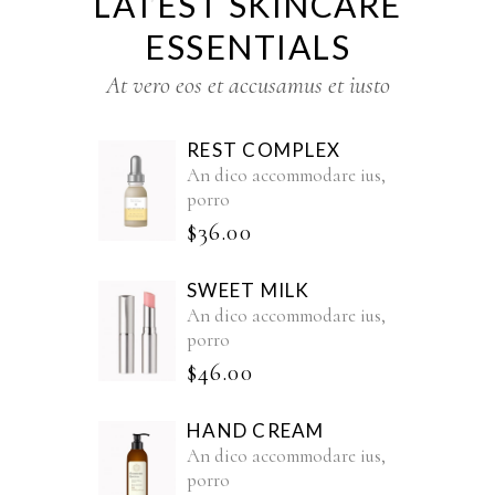
LATEST SKINCARE
ESSENTIALS
At vero eos et accusamus et iusto
REST COMPLEX
An dico accommodare ius,
porro
$
36.00
SWEET MILK
An dico accommodare ius,
porro
$
46.00
HAND CREAM
An dico accommodare ius,
porro