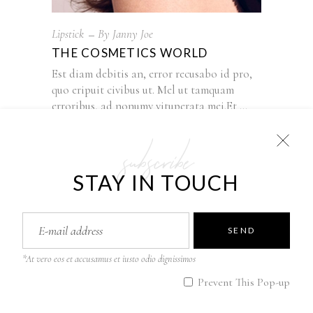
Lipstick
By
Janny Joe
THE COSMETICS WORLD
Est diam debitis an, error recusabo id pro,
quo eripuit civibus ut. Mel ut tamquam
erroribus, ad nonumy vituperata mei.Et
subscribe
READ MORE
STAY IN TOUCH
Apr
08
SEND
*At vero eos et accusamus et iusto odio dignissimos
Prevent This Pop-up