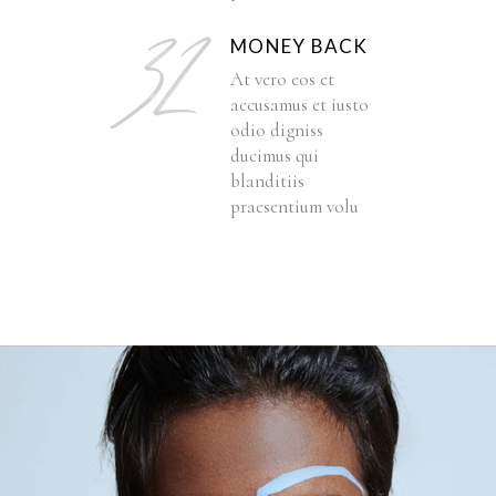
MONEY BACK
At vero eos et
accusamus et iusto
odio digniss
ducimus qui
blanditiis
praesentium volu