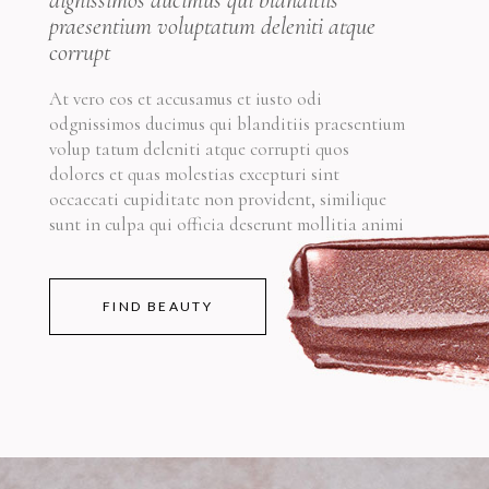
dignissimos ducimus qui blanditiis
praesentium voluptatum deleniti atque
corrupt
At vero eos et accusamus et iusto odi
odgnissimos ducimus qui blanditiis praesentium
volup tatum deleniti atque corrupti quos
dolores et quas molestias excepturi sint
occaecati cupiditate non provident, similique
sunt in culpa qui officia deserunt mollitia animi
FIND BEAUTY