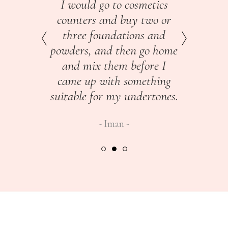
y the
I would go to cosmetics
I d
mes to
counters and buy two or
squ
 the
three foundations and
for t
nd try
powders, and then go home
enjo
never
and mix them before I
do i
 the
came up with something
cl
ience
suitable for my undertones.
make
Iman