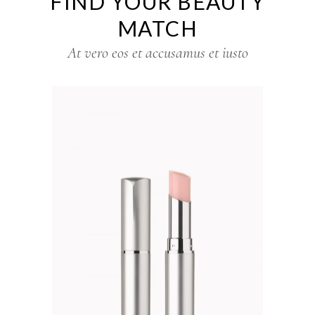
FIND YOUR BEAUTY
MATCH
At vero eos et accusamus et iusto
w